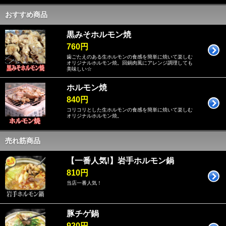
おすすめ商品
黒みそホルモン焼
760円
歯ごたえのある生ホルモンの食感を簡単に焼いて楽しむ
オリジナルホルモン焼。回鍋肉風にアレンジ調理しても
美味しい☆
ホルモン焼
840円
コリコリとした生ホルモンの食感を簡単に焼いて楽しむ
オリジナルホルモン焼。
売れ筋商品
【一番人気!】岩手ホルモン鍋
810円
当店一番人気！
豚チゲ鍋
920円