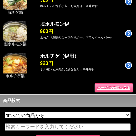
ホルモンの苦手な方にも大好評！辛味噌付
塩ホルモン鍋
960円
あっさり塩味のスープが決め手。ブラックペッパー付
ホルチゲ（鍋用）
920円
ホルモンと豚肉が絶妙な旨み☆辛味噌付
ページの先頭へ戻る
商品検索